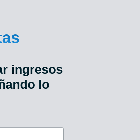
tas
r ingresos
ñando lo