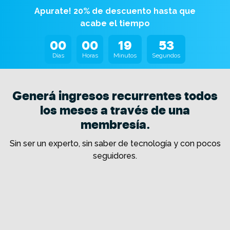
Apurate! 20% de descuento hasta que
acabe el tiempo
00
00
19
51
Días
Horas
Minutos
Segundos
Generá ingresos recurrentes todos
los meses a través de una
membresía.
Sin ser un experto, sin saber de tecnología y con pocos
seguidores.