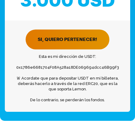
3.000 USD
SI, QUIERO PERTENECER!
Esta es mi dirección de USDT:
0x1786e6681704F08A528a18DE069694dcc46B99F3
🚨 Acordate que para depositar USDT en mi billetera,
deberás hacerlo a través de la red ERC20, que es la
que soporta Lemon.
De lo contrario, se perderán los fondos.